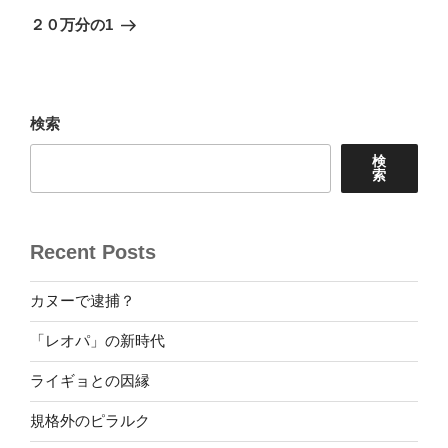
ゲ
の
２０万分の1
投
ー
稿
シ
ョ
検索
ン
検
索
Recent Posts
カヌーで逮捕？
「レオパ」の新時代
ライギョとの因縁
規格外のピラルク