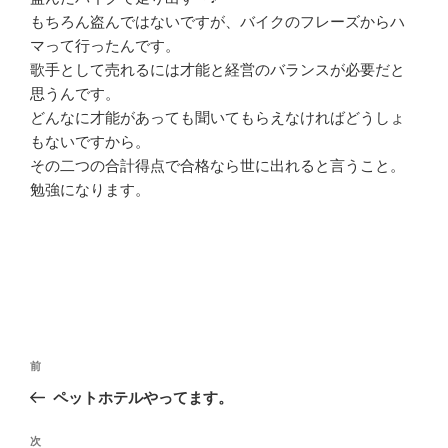
もちろん盗んではないですが、バイクのフレーズからハ
マって行ったんです。
歌手として売れるには才能と経営のバランスが必要だと
思うんです。
どんなに才能があっても聞いてもらえなければどうしょ
もないですから。
その二つの合計得点で合格なら世に出れると言うこと。
勉強になります。
投
前
前
稿
の
ペットホテルやってます。
ナ
投
ビ
稿
次
次