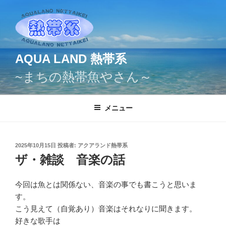
コ
ン
テ
ン
ツ
AQUA LAND 熱帯系
へ
~まちの熱帯魚やさん～
ス
キ
ッ
メニュー
プ
投
2025年10月15日
投稿者:
アクアランド熱帯系
稿
ザ・雑談 音楽の話
日:
今回は魚とは関係ない、音楽の事でも書こうと思いま
す。
こう見えて（自覚あり）音楽はそれなりに聞きます。
好きな歌手は