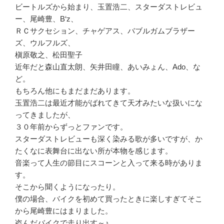
ビートルズから始まり、玉置浩二、スターダストレビュ
ー、尾崎豊、B‘z、
ＲＣサクセション、チャゲアス、バブルガムブラザー
ズ、ウルフルズ、
槇原敬之、松田聖子
近年だと森山直太朗、矢井田瞳、あいみょん、Ado、な
ど。
もちろん他にもまだまだあります。
玉置浩二は最近才能がばれてきて天才みたいな扱いにな
ってきましたが、
３０年前からずっとファンです。
スターダストレビューも深く染みる歌が多いですが、か
たくなに表舞台に出ない所が本物を感じます。
音楽って人生の節目にスコーンと入って来る時がありま
す。
そこから聞くようになったり。
僕の場合、バイクを初めて買ったときに楽しすぎてそこ
から尾崎豊にはまりました。
盗んだバイクで走り出す～♪