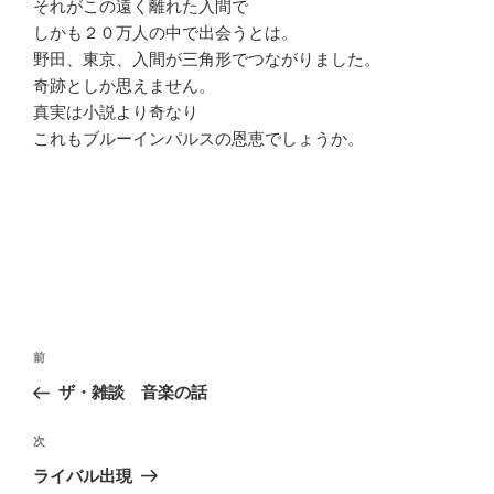
それがこの遠く離れた入間で
しかも２０万人の中で出会うとは。
野田、東京、入間が三角形でつながりました。
奇跡としか思えません。
真実は小説より奇なり
これもブルーインパルスの恩恵でしょうか。
投
前
前
稿
の
ザ・雑談 音楽の話
ナ
投
ビ
稿
次
次
ゲ
の
ライバル出現