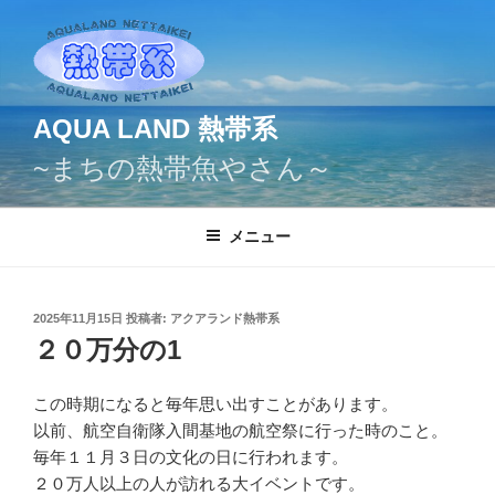
コ
ン
テ
ン
ツ
AQUA LAND 熱帯系
へ
~まちの熱帯魚やさん～
ス
キ
ッ
メニュー
プ
投
2025年11月15日
投稿者:
アクアランド熱帯系
稿
２０万分の1
日:
この時期になると毎年思い出すことがあります。
以前、航空自衛隊入間基地の航空祭に行った時のこと。
毎年１１月３日の文化の日に行われます。
２０万人以上の人が訪れる大イベントです。