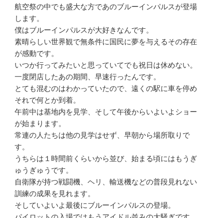
航空祭の中でも盛大な方であのブルーインパルスが登場
します。
僕はブルーインパルスが大好きなんです。
素晴らしい世界観で無条件に国民に夢を与えるその存在
が感動です。
いつか行ってみたいと思っていてでも祝日は休めない。
一度閉店したあの期間、早速行ったんです。
とても混むのはわかっていたので、遠くの駅に車を停め
それで何とか到着。
午前中は基地内を見学、そして午後からいよいよショー
が始まります。
常連の人たちは他の見学はせず、早朝から場所取りで
す。
うちらは１時間前くらいから並び、始まる頃にはもうぎ
ゅうぎゅうです。
自衛隊が持つ戦闘機、ヘリ、輸送機などの普段見れない
訓練の成果を見れます。
そしていよいよ最後にブルーインパルスの登場。
パイロットの入場ではもうアイドル並みの大騒ぎです。